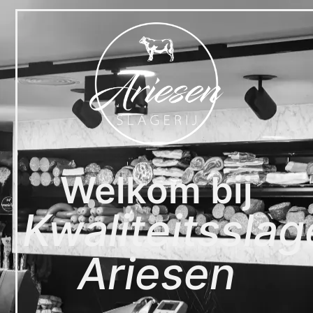
Welkom bij
Kwaliteitsslage
Ariesen