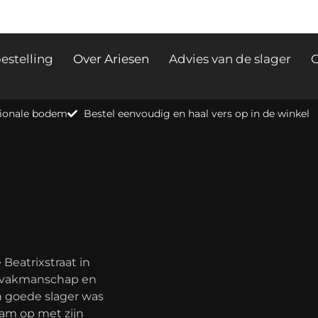
estelling
Over Ariesen
Advies van de slager
C
egionale bodem
Bestel eenvoudig en haal vers op in de winkel
 Beatrixstraat in
p vakmanschap en
en goede slager was
aam op met zijn