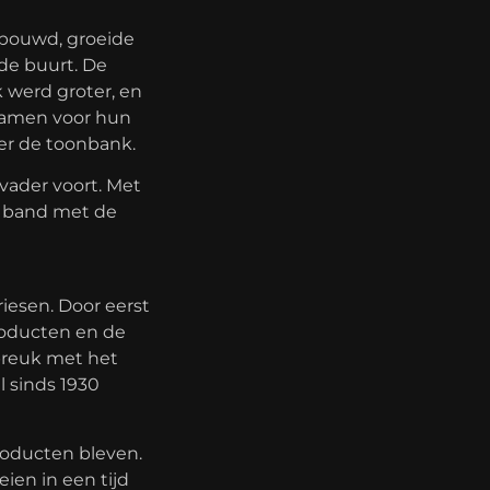
ebouwd, groeide
de buurt. De
 werd groter, en
kwamen voor hun
er de toonbank.
 vader voort. Met
e band met de
riesen. Door eerst
roducten en de
breuk met het
l sinds 1930
roducten bleven.
ien in een tijd