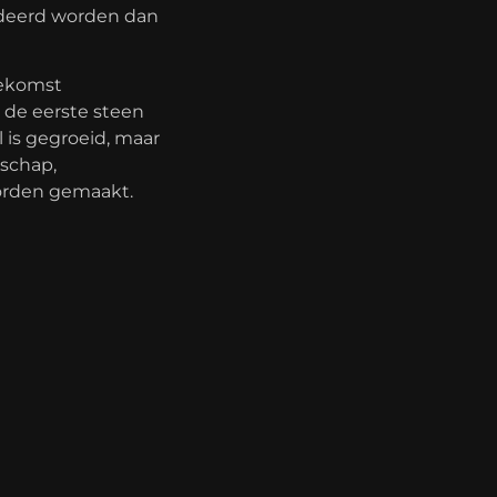
rdeerd worden dan
oekomst
n de eerste steen
 is gegroeid, maar
nschap,
orden gemaakt.