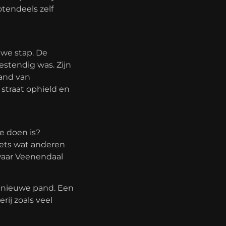
tendeels zelf
uwe stap. De
estendig was. Zijn
rand van
straat ophield en
te doen is?
iets wat anderen
waar Veenendaal
t nieuwe pand. Een
ij zoals veel