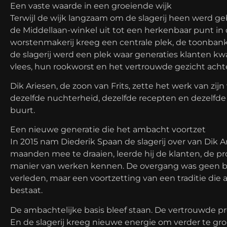
Een vaste waarde in een groeiende wijk
Terwijl de wijk langzaam om de slagerij heen werd g
de Middellaan‑winkel uit tot een herkenbaar punt in 
worstenmakerij kreeg een centrale plek, de toonbank
de slagerij werd een plek waar generaties klanten 
vlees, hun rookworst en het vertrouwde gezicht acht
Dik Ariesen, de zoon van Frits, zette het werk van zijn
dezelfde nuchterheid, dezelfde recepten en dezelfd
buurt.
Een nieuwe generatie die het ambacht voortzet
In 2015 nam Diederik Spaan de slagerij over van Dik A
maanden mee te draaien, leerde hij de klanten, de p
manier van werken kennen. De overgang was geen 
verleden, maar een voortzetting van een traditie die a
bestaat.
De ambachtelijke basis bleef staan. De vertrouwde p
En de slagerij kreeg nieuwe energie om verder te groe