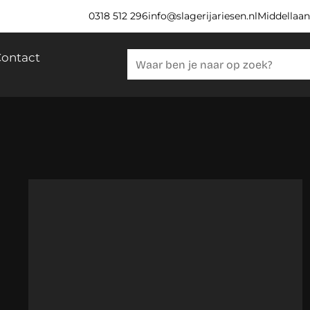
0318 512 296
info@slagerijariesen.nl
Middellaan
ontact