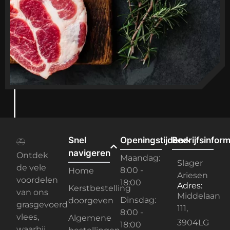
Snel
Openingstijden
Bedrijfsinform
navigeren
Ontdek
Maandag:
Slager
de vele
8:00 -
Home
Ariesen
voordelen
18:00
Adres:
Kerstbestelling
van ons
Middelaan
Dinsdag:
doorgeven
grasgevoerd
111,
8:00 -
vlees,
Algemene
3904LG
18:00
waarbij