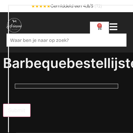
★★★★★
Gemiddeld een 4,8/5
(72)
0
Barbequebestellijst