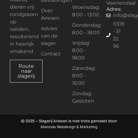
bestellingen
Veenendaal
dieren vrij
Woensdag:
Adres:
Over
rondgrazen
8:00 - 13:00
info@slage
Ariesen
op
0318
Donderdag:
Advies
weiden,
- 51
8:00 - 18:00
van de
resulterend
22
Vrijdag:
slager
in heerlijk
96
8:00 -
smakend
Contact
18:00
Route
Zaterdag:
naar
8:00 -
slagerij
16:00
Zondag:
Gesloten
© 2025 – Slagerij Ariesen is met trots gemaakt door
Mamoda Webdesign & Marketing