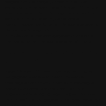
reageren zo snel mogelijk, maar binnen vier
weken, op uw verzoek. Slagerij Ariesen B.V. wil u er
tevens op wijzen dat u de mogelijkheid heeft om
een klacht in te dienen bij de nationale
toezichthouder, de Autoriteit Persoonsgegevens.
Dat kan via de volgende link:
https://autoriteitpersoonsgegevens.nl/nl/contact-
met-de-autoriteit-persoonsgegevens/tip-ons
Hoe wij persoonsgegevens
beveiligen
Slagerij Ariesen B.V. neemt de bescherming van
uw gegevens serieus en neemt passende
maatregelen om misbruik, verlies, onbevoegde
toegang, ongewenste openbaarmaking en
ongeoorloofde wijziging tegen te gaan. Als u de
indruk heeft dat uw gegevens niet goed beveiligd
zijn of er aanwijzingen zijn van misbruik, neem dan