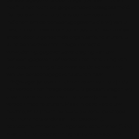
heeft u het recht op gegevensoverdraagbaarheid.
Dat betekent dat u bij ons een verzoek kunt
indienen om de persoonsgegevens die wij van u
beschikken in een computerbestand naar u of een
ander, door u genoemde organisatie, te sturen. U
kunt een verzoek tot inzage, correctie,
verwijdering, gegevensoverdraging van uw
persoonsgegevens of verzoek tot intrekking van
uw toestemming of bezwaar op de verwerking
van uw persoonsgegevens sturen naar
info@slagerijariesen.nl. Om er zeker van te zijn dat
het verzoek tot inzage door u is gedaan, vragen wij
u een kopie van uw identiteitsbewijs met het
verzoek mee te sturen. Maak in deze kopie uw
pasfoto, MRZ (machine readable zone, de strook
met nummers onderaan het paspoort),
paspoortnummer en Burgerservicenummer (BSN)
zwart. Dit ter bescherming van uw privacy. We