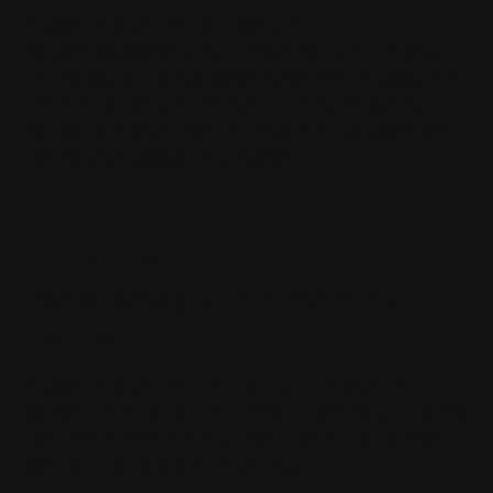
Slagerij Ariesen B.V. bewaart uw
persoonsgegevens niet langer dan strikt nodig is
om de doelen te realiseren waarvoor uw gegevens
worden verzameld. Wij hanteren de volgende
bewaartermijnen voor de volgende (categorieën)
van persoonsgegevens: 2 jaren
Delen van
persoonsgegevens met
derden
Slagerij Ariesen B.V. verstrekt uitsluitend aan
derden en alleen als dit nodig is voor de uitvoering
van onze overeenkomst met u of om te voldoen
aan een wettelijke verplichting.