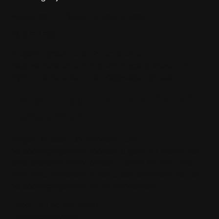
Middellaan 111, 3904 LG Veenendaal
0318 512 296
Diederik Spaan is de Functionaris
Gegevensbescherming van Slagerij Ariesen B.V.
Hij/zij is te bereiken via info@slagerijariesen.nl
Persoonsgegevens die wij
verwerken
Slagerij Ariesen B.V. verwerkt uw
persoonsgegevens doordat u gebruik maakt van
onze diensten en/of omdat u deze zelf aan ons
verstrekt. Hieronder vindt u een overzicht van de
persoonsgegevens die wij verwerken:
– Voor- en achternaam
– Adresgegevens