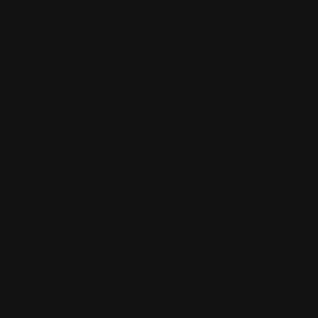
– Om goederen en diensten bij u af te leveren
Geautomatiseerde
besluitvorming
Slagerij Ariesen B.V. neemt verantwoording op
basis van geautomatiseerde verwerkingen
besluiten over zaken die (aanzienlijke) gevolgen
kunnen hebben voor personen. Het gaat hier om
besluiten die worden genomen door
computerprogramma’s of -systemen, zonder dat
daar een mens (bijvoorbeeld een medewerker van
Slagerij Ariesen B.V.) tussen zit.
Hoe lang we
persoonsgegevens
bewaren