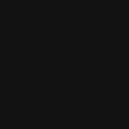
– Telefoonnummer
– E-mailadres
– IP-adres
– Internetbrowser en apparaat type
Bijzondere en/of gevoelige
persoonsgegevens die wij
verwerken
Onze website en/of dienst heeft niet de intentie
gegevens te verzamelen over websitebezoekers
die jonger zijn dan 16 jaar. Tenzij ze toestemming
hebben van ouders of voogd. We kunnen echter
niet controleren of een bezoeker ouder dan 16 is.
Wij raden ouders dan ook aan betrokken te zijn bij
de online activiteiten van hun kinderen, om zo te
voorkomen dat er gegevens over kinderen