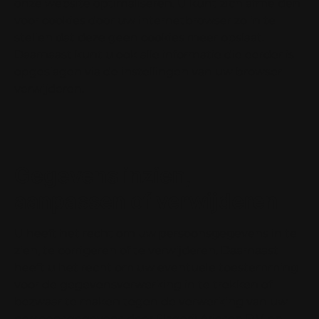
onze website optimaliseren. U kunt zich afmelden
voor cookies door uw internetbrowser zo in te
stellen dat deze geen cookies meer opslaat.
Daarnaast kunt u ook alle informatie die eerder is
opgeslagen via de instellingen van uw browser
verwijderen.
Gegevens inzien,
aanpassen of verwijderen
U heeft het recht om uw persoonsgegevens in te
zien, te corrigeren of te verwijderen. Daarnaast
heeft u het recht om uw eventuele toestemming
voor de gegevensverwerking in te trekken of
bezwaar te maken tegen de verwerking van uw
persoonsgegevens door Slagerij Ariesen B.V. en