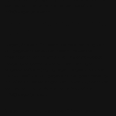
contact op met onze klantenservice of via
info@slagerijariesen.nl
Hoe wij persoonsgegevens
beveiligen
Slagerij Ariesen B.V. neemt de bescherming van
uw gegevens serieus en neemt passende
maatregelen om misbruik, verlies, onbevoegde
toegang, ongewenste openbaarmaking en
ongeoorloofde wijziging tegen te gaan. Als u de
indruk heeft dat uw gegevens niet goed beveiligd
zijn of er zijn aanwijzingen van misbruik, neem dan
contact op met onze klantenservice of via
info@slagerijariesen.nl.
Vragen over het privacybeleid? Neem gerust