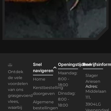
Snel
Openingstijden
Bedrijfsinform
navigeren
Ontdek
Maandag:
Slager
de vele
8:00 -
Home
Ariesen
voordelen
18:00
Adres:
Kerstbestelling
van ons
Middelaan
Dinsdag:
doorgeven
grasgevoerd
111,
8:00 -
vlees,
Algemene
3904LG
18:00
waarbij
bestellingen
Veenendaal