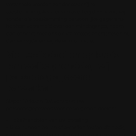
verzameld worden zonder ouderlijke
toestemming. Als u er van overtuigd bent dat wij
zonder die toestemming persoonlijke gegevens
hebben verzameld over een minderjarige, neem
dan contact met ons op via info@slagerijariesen.nl,
dan verwijderen wij deze informatie.
Met welk doel en op basis
van welke grondslag wij
persoonsgegevens
verwerken
Slagerij Ariesen B.V. verwerkt uw
persoonsgegevens voor de volgende doelen:
– Het afhandelen van uw betaling
– U te kunnen bellen of e-mailen indien dit nodig
is om onze dienstverlening uit te kunnen voeren