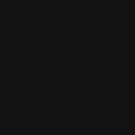
Cookies, of vergelijkbare
technieken, die wij
gebruiken
Slagerij Ariesen B.V. gebruikt alleen technische en
functionele cookies. En analytische cookies die
geen inbreuk maken op uw privacy. Een cookie is
een klein tekstbestand dat bij het eerste bezoek
aan deze website wordt opgeslagen op uw
computer, tablet of smartphone. De cookies die
wij gebruiken zijn noodzakelijk voor de technische
werking van de website en uw gebruiksgemak. Ze
zorgen ervoor dat de website naar behoren werkt
en onthouden bijvoorbeeld uw
voorkeursinstellingen. Ook kunnen wij hiermee