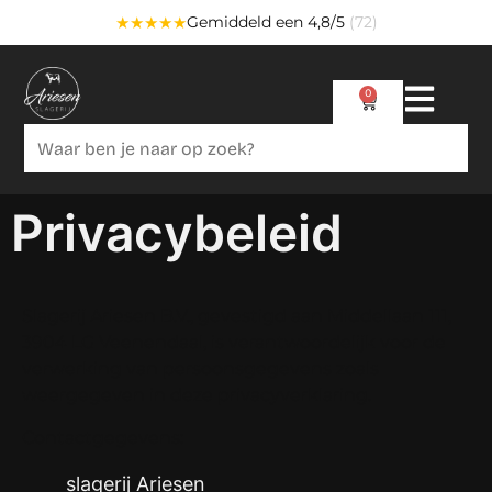
★★★★★
Gemiddeld een 4,8/5
(72)
0
Privacybeleid
Slagerij Ariesen B.V., gevestigd aan Middellaan 111,
3904 LG Veenendaal, is verantwoordelijk voor de
verwerking van persoonsgegevens zoals
weergegeven in deze privacyverklaring.
Contactgegevens:
slagerij Ariesen